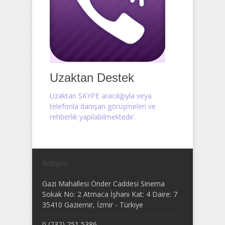
Uzaktan Destek
Uzaktan SKYPE aracılığıyla veya
telefonla danışan görüşmeleri ve
rehberlik yapılabilmektedir.
İletişim
Gazi Mahallesi Önder Caddesi Sinema
Sokak No: 2 Atmaca İşhanı Kat: 4 Daire: 7
35410
Gaziemir
,
İzmir
-
Türkiye
0 (232) 251 5386