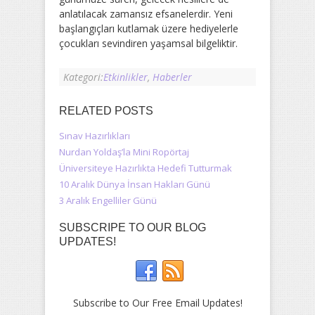
anlatılacak zamansız efsanelerdir. Yeni
başlangıçları kutlamak üzere hediyelerle
çocukları sevindiren yaşamsal bilgeliktir.
Kategori:
Etkinlikler
,
Haberler
RELATED POSTS
Sınav Hazırlıkları
Nurdan Yoldaş’la Mini Ropörtaj
Üniversiteye Hazırlıkta Hedefi Tutturmak
10 Aralık Dünya İnsan Hakları Günü
3 Aralık Engelliler Günü
SUBSCRIPE TO OUR BLOG
UPDATES!
Subscribe to Our Free Email Updates!