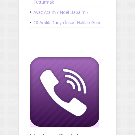
Tutturmak
Ayaz Ata mı? Noel Baba mı?
10 Aralık Dünya İnsan Hakları Günü