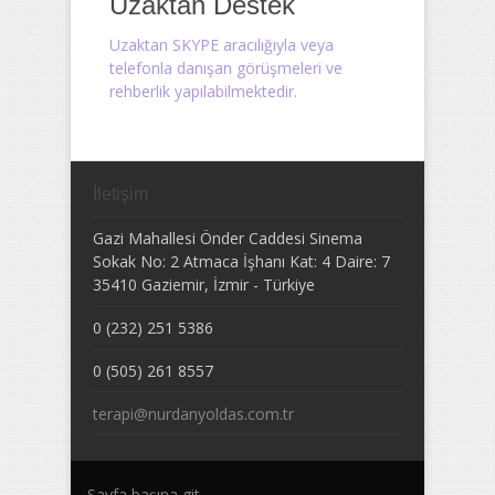
Uzaktan Destek
Uzaktan SKYPE aracılığıyla veya
telefonla danışan görüşmeleri ve
rehberlik yapılabilmektedir.
İletişim
Gazi Mahallesi Önder Caddesi Sinema
Sokak No: 2 Atmaca İşhanı Kat: 4 Daire: 7
35410
Gaziemir
,
İzmir
-
Türkiye
0 (232) 251 5386
0 (505) 261 8557
terapi@nurdanyoldas.com.tr
Sayfa başına git