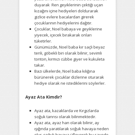
duyarak Ren geyiklerinin çektiği uçan
kızağını içine hediyeleri doldurarak
gizlice evlere bacalardan girerek
çocuklarının hediyelerini dağıtır.
Çocuklar, Noel babaya ve geyiklerine
yiyecek, içecek bırakarak onları
tüketirler.
Günümüzde, Noel baba kır saçlı beyaz
tenli, göbekli biri olarak bilinir, sevimli
tonton, kırmızı cübbe giyer ve kukuleta
takar.
Bazı ülkelerde, Noel baba kılığına
bürünerek çocuklar dizlerine oturarak
hediye olarak ne istediklerini söylerler.
Ayaz Ata Kimdir?
Ayaz ata, kazaklarda ve Kırgızlarda
soğuk tanrısı olarak bilinmektedir.
Ayaz ata, ayaz han olarak bilinir, ay
ışığında yaratılarak soğuk havaya neden
olur, soğuk havaya üfleyerek bu sayede