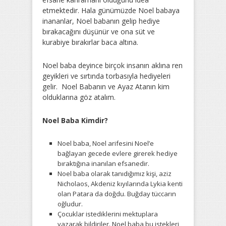
etmektedir. Hala günümüzde Noel babaya
inananlar, Noel babanın gelip hediye
bırakacağını düşünür ve ona süt ve
kurabiye bırakırlar baca altına.
Noel baba deyince birçok insanın aklına ren
geyikleri ve sırtında torbasıyla hediyeleri
gelir. Noel Babanın ve Ayaz Atanın kim
olduklarına göz atalım.
Noel Baba Kimdir?
Noel baba, Noel arifesini Noel’e
bağlayan gecede evlere girerek hediye
bıraktığına inanılan efsanedir.
Noel baba olarak tanıdığımız kişi, aziz
Nicholaos, Akdeniz kıyılarında Lykia kenti
olan Patara da doğdu. Buğday tüccarın
oğludur.
Çocuklar istediklerini mektuplara
yazarak bildiriler. Noel baba bu istekleri