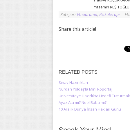
Hadiye KÜÇÜKKAR
Yasemin REŞİTOĞLU
Kategori:
Etnodrama
,
Psikoterapi
Eti
Share this article!
RELATED POSTS
Sınav Hazırlıkları
Nurdan Yoldaş’la Mini Ropörtaj
Üniversiteye Hazırlıkta Hedefi Tutturmak
Ayaz Ata mı? Noel Baba mı?
10 Aralık Dünya İnsan Hakları Günü
Speak Your Mind