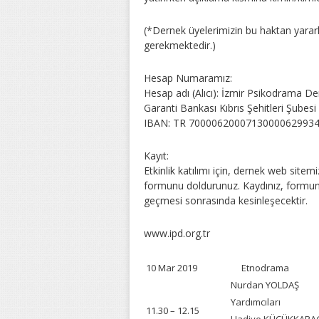
(*Dernek üyelerimizin bu haktan yarar
gerekmektedir.)
Hesap Numaramız:
Hesap adı (Alıcı): İzmir Psikodrama De
Garanti Bankası Kıbrıs Şehitleri Şubes
IBAN: TR 7000062000713000062993
Kayıt:
Etkinlik katılımı için, dernek web sitemi
formunu doldurunuz. Kaydınız, formun
geçmesi sonrasında kesinleşecektir.
www.ipd.org.tr
10 Mar 2019
Etnodrama
Nurdan YOLDAŞ
Yardımcıları
11.30 – 12.15