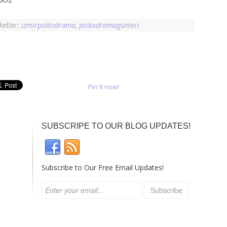
AGÖZ
ketler:
izmirpsikodrama
,
psikodramagünleri
Pin It now!
SUBSCRIPE TO OUR BLOG UPDATES!
Subscribe to Our Free Email Updates!