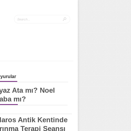
yurular
yaz Ata mı? Noel
aba mı?
laros Antik Kentinde
rınma Terapi Seansı