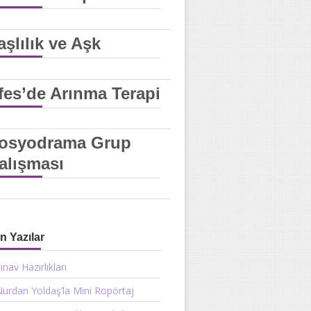
aşlılık ve Aşk
fes’de Arınma Terapi
osyodrama Grup
alışması
n Yazılar
ınav Hazırlıkları
urdan Yoldaş’la Mini Ropörtaj