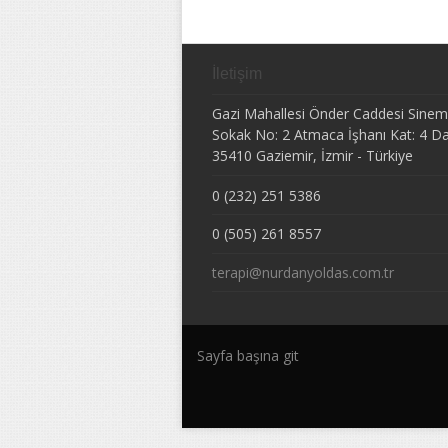
İletişim
Gazi Mahallesi Önder Caddesi Sine
Sokak No: 2 Atmaca İşhanı Kat: 4 Da
35410
Gaziemir
,
İzmir
-
Türkiye
0 (232) 251 5386
0 (505) 261 8557
terapi@nurdanyoldas.com.tr
Sayfa başına git