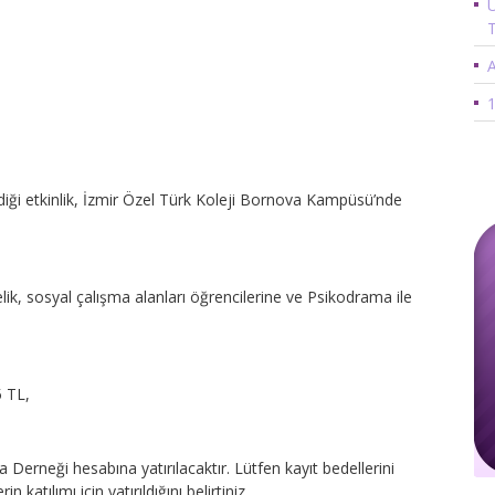
Ü
A
1
ği etkinlik, İzmir Özel Türk Koleji Bornova Kampüsü’nde
elik, sosyal çalışma alanları öğrencilerine ve Psikodrama ile
5 TL,
a Derneği hesabına yatırılacaktır. Lütfen kayıt bedellerini
 katılımı için yatırıldığını belirtiniz.