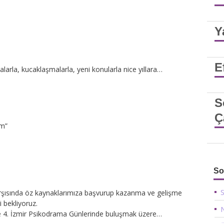
Y
E
arla, kucaklaşmalarla, yeni konularla nice yıllara…
S
Ç
ım”
So
S
arşısında öz kaynaklarımıza başvurup kazanma ve gelişme
i bekliyoruz.
N
le 4. İzmir Psikodrama Günlerinde buluşmak üzere…