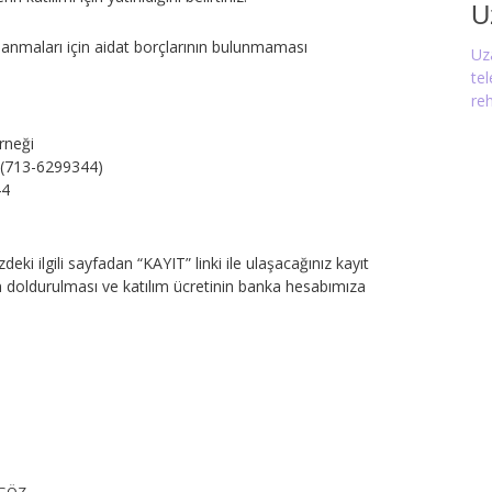
U
lanmaları için aidat borçlarının bulunmaması
Uz
te
reh
rneği
i (713-6299344)
44
zdeki ilgili sayfadan “KAYIT” linki ile ulaşacağınız kayıt
 doldurulması ve katılım ücretinin banka hesabımıza