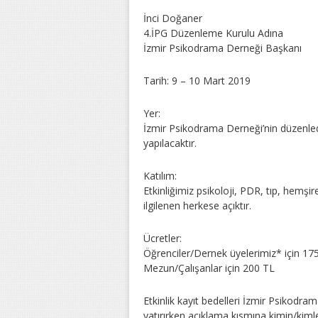
İnci Doğaner
4.İPG Düzenleme Kurulu Adına
İzmir Psikodrama Derneği Başkanı
Tarih: 9 – 10 Mart 2019
Yer:
İzmir Psikodrama Derneği’nin düzenledi
yapılacaktır.
Katılım:
Etkinliğimiz psikoloji, PDR, tıp, hemşir
ilgilenen herkese açıktır.
Ücretler:
Öğrenciler/Dernek üyelerimiz* için 17
Mezun/Çalışanlar için 200 TL
Etkinlik kayıt bedelleri İzmir Psikodram
yatırırken açıklama kısmına kimin/kimlerin