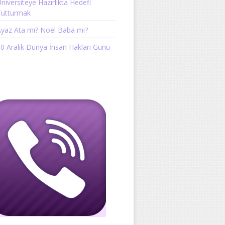
niversiteye Hazırlıkta Hedefi
Tutturmak
yaz Ata mı? Noel Baba mı?
0 Aralık Dünya İnsan Hakları Günü