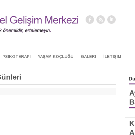
PSIKOTERAPI
YAŞAM KOÇLUĞU
GALERI
İLETIŞIM
Günleri
Du
A
B
K
A