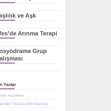
aşlılık ve Aşk
fes’de Arınma Terapi
osyodrama Grup
alışması
n Yazılar
ınav Hazırlıkları
urdan Yoldaş’la Mini Ropörtaj