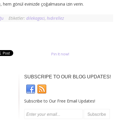
 hem gönül evinizde çoğalmasına izin verin.
ğu
Etiketler:
dilekagaci
,
hıdırellez
Pin It now!
SUBSCRIPE TO OUR BLOG UPDATES!
Subscribe to Our Free Email Updates!