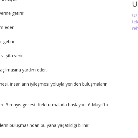
U
erine getirir.
Uz
te
ım eder.
reh
 getirir.
a şifa verir.
ın açılmasına yardım eder.
esi, insanların iyileşmesi yoluyla yeniden buluşmaların
e 5 mayıs gecesi dilek tutmalarla başlayan 6 Mayıs’ta
rin buluşmasından bu yana yaşatıldığı bilinir.