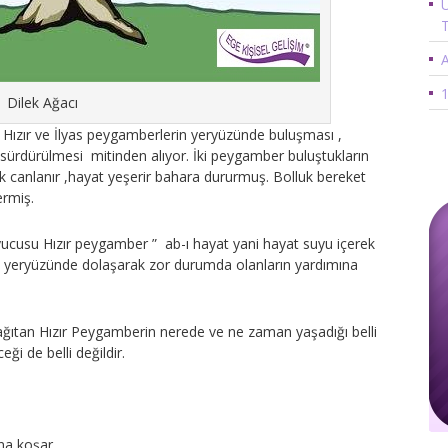
Ü
A
1
Dilek Ağacı
 Hızır ve İlyas peygamberlerin yeryüzünde buluşması ,
sürdürülmesi mitinden alıyor. İki peygamber buluştukların
rak canlanır ,hayat yeşerir bahara dururmuş. Bolluk bereket
ermiş.
yucusu Hızır peygamber ” ab-ı hayat yani hayat suyu içerek
a yeryüzünde dolaşarak zor durumda olanların yardımına
dağıtan Hızır Peygamberin nerede ve ne zaman yaşadığı belli
i de belli değildir.
na koşar.