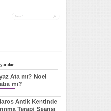
yurular
yaz Ata mı? Noel
aba mı?
laros Antik Kentinde
rınma Terapi Seansı