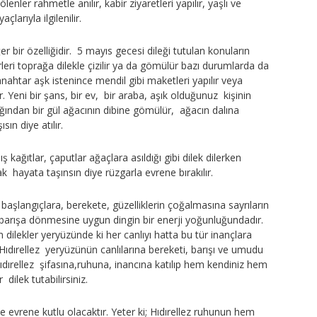
lenler rahmetle anılır, kabir ziyaretleri yapılır, yaşlı ve
çlarıyla ilgilenilir.
r bir özelliğidir. 5 mayıs gecesi dileği tutulan konuların
eri toprağa dilekle çizilir ya da gömülür bazı durumlarda da
anahtar aşk istenince mendil gibi maketleri yapılır veya
ur. Yeni bir şans, bir ev, bir araba, aşık olduğunuz kişinin
cağından bir gül ağacının dibine gömülür, ağacın dalına
ın diye atılır.
 kağıtlar, çaputlar ağaçlara asıldığı gibi dilek dilerken
k hayata taşınsın diye rüzgarla evrene bırakılır.
eni başlangıçlara, berekete, güzelliklerin çoğalmasına sayrıların
 barışa dönmesine uygun dingin bir enerji yoğunluğundadır.
an dilekler yeryüzünde ki her canlıyı hatta bu tür inançlara
Hıdırellez yeryüzünün canlılarına bereketi, barışı ve umudu
 Hıdırellez şifasına,ruhuna, inancına katılıp hem kendiniz hem
 dilek tutabilirsiniz.
ve evrene kutlu olacaktır. Yeter ki; Hıdırellez ruhunun hem