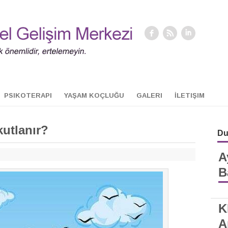
PSIKOTERAPI
YAŞAM KOÇLUĞU
GALERI
İLETIŞIM
kutlanır?
Du
A
B
K
A