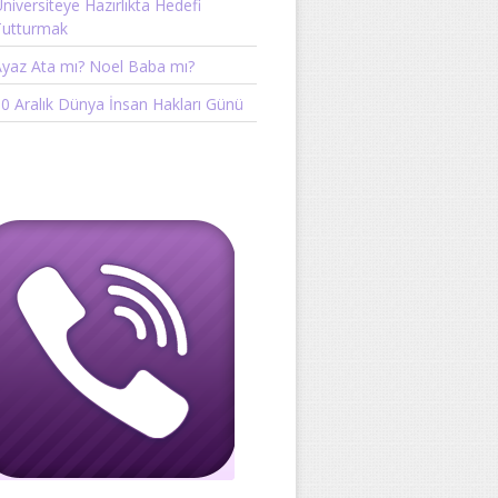
niversiteye Hazırlıkta Hedefi
Tutturmak
yaz Ata mı? Noel Baba mı?
0 Aralık Dünya İnsan Hakları Günü