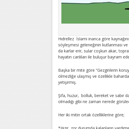
Hıdrellez İslami inanca göre kaynağını
söyleşmesi geleneğinin kutlanması ve 
da karlar erir, sular coşkun akar, top
hayatın canlıları ile buluşur bayram ed
Başka bir mite göre “Gezginlerin koru
ölmezliğe ulaşmış ve özellikle bahard
yetişirmiş.
Şifa, huzur, bolluk, bereket ve sabır 
olmadığı gibi ne zaman nerede görüleceğ
Her iki mitin ortak özelliklerine göre;
*Hızır, zor durumda kalanların yardımı