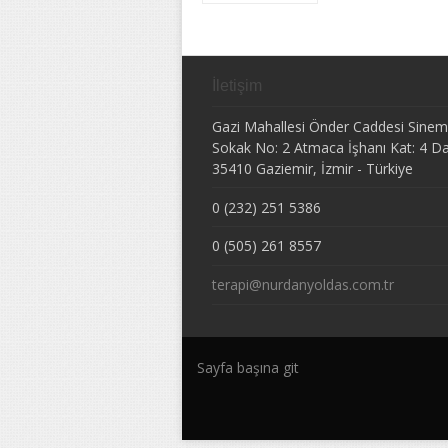
İletişim
Gazi Mahallesi Önder Caddesi Sine
Sokak No: 2 Atmaca İşhanı Kat: 4 Da
35410
Gaziemir
,
İzmir
-
Türkiye
0 (232) 251 5386
0 (505) 261 8557
terapi@nurdanyoldas.com.tr
Sayfa başına git