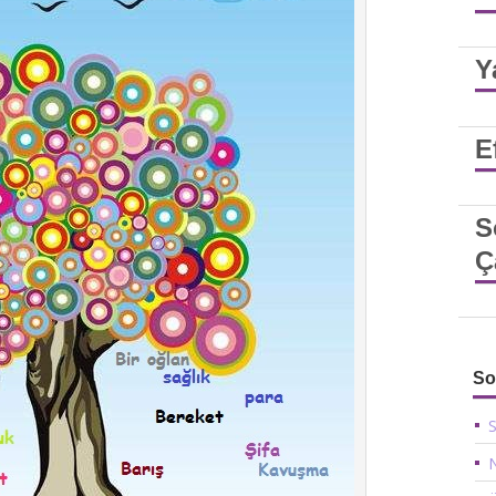
Y
E
S
Ç
So
S
N