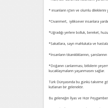
* insanların içten ve olumlu dileklerini y
*Civanmert, iyiliksever insanlara yard
*Uğradığı yerlere bolluk, bereket, huzur
*Sakatlara, sayrı mahlukata ve hastalar
*İnsanların tıkanıklıklarının, şansların
*Doğanın canlanması, bitkilerin yeşerm
kucaklaşmaların yaşanmasını sağlar.
Türk Dünyasında bu günkü takvime gör
kutlanan bir gelenektir.
Bu geleneğin İlyas ve Hızır Peygamberle