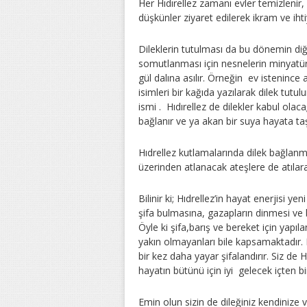
Her Hıdırellez zamanı evler temizlenir, ö
düşkünler ziyaret edilerek ikram ve ihtiya
Dileklerin tutulması da bu dönemin diğe
somutlanması için nesnelerin minyatürl
gül dalına asılır. Örneğin ev istenince 
isimleri bir kağıda yazılarak dilek tutul
ismi . Hıdırellez de dilekler kabul ola
bağlanır ve ya akan bir suya hayata taşıs
Hıdrellez kutlamalarında dilek bağlanmış
üzerinden atlanacak ateşlere de atılara
Bilinir ki; Hıdrellez’in hayat enerjisi y
şifa bulmasına, gazapların dinmesi ve
Öyle ki şifa,barış ve bereket için yapıl
yakın olmayanları bile kapsamaktadır. 
bir kez daha yayar şifalandırır. Siz de
hayatın bütünü için iyi gelecek içten bir
Emin olun sizin de dileğiniz kendinize 