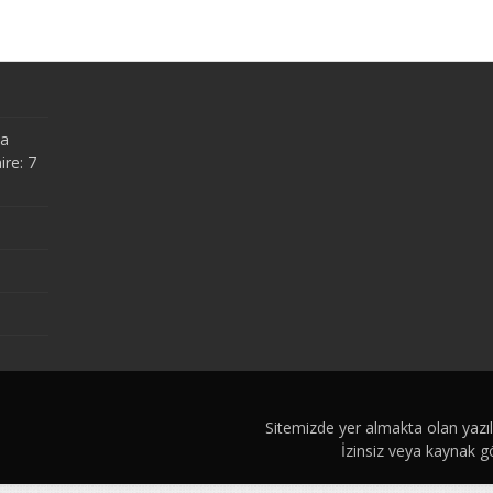
ma
ire: 7
Sitemizde yer almakta olan yazı
İzinsiz veya kaynak 