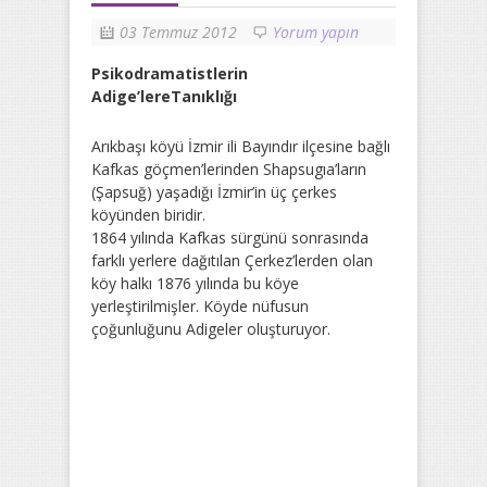
03 Temmuz 2012
Yorum yapın
Psikodramatistlerin
Adige’lereTanıklığı
Arıkbaşı köyü İzmir ili Bayındır ilçesine bağlı
Kafkas göçmen’lerinden Shapsugıa’ların
(Şapsuğ) yaşadığı İzmir’in üç çerkes
köyünden biridir.
1864 yılında Kafkas sürgünü sonrasında
farklı yerlere dağıtılan Çerkez’lerden olan
köy halkı 1876 yılında bu köye
yerleştirilmişler. Köyde nüfusun
çoğunluğunu Adigeler oluşturuyor.