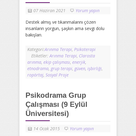
07 Haziran 2021
Yorum yapın
Destek almış ve tıkanmalarını çözen
insanların yorgun, şaşkın ama sevgi dolu
bakışları.
Kategori:
Arınma Terapi
,
Psikoterapi
Etiketler:
Arınma Terapi
,
Clarosta
arınma
,
ekip çalışması
,
enerjik
,
etnodrama
,
grup terapi
,
güven
,
işbirliği
,
ropörtaj
,
Sosyal Proje
Psikodrama Grup
Çalışması (9 Eylül
Üniversitesi)
14 Ocak 2015
Yorum yapın