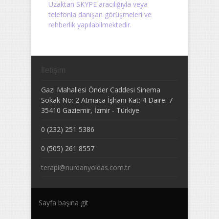
Uzaktan SKYPE aracılığıyla veya
telefonla danışan görüşmeleri ve
rehberlik yapılabilmektedir.
İletişim
Gazi Mahallesi Önder Caddesi Sinema
Sokak No: 2 Atmaca İşhanı Kat: 4 Daire: 7
35410
Gaziemir
,
İzmir
-
Türkiye
0 (232) 251 5386
0 (505) 261 8557
terapi@nurdanyoldas.com.tr
Sayfa başına git