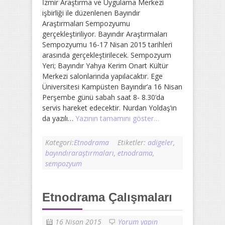
İzmir Araştırma ve Uygulama Merkezi
işbirliği ile düzenlenen Bayındır
Araştırmaları Sempozyumu
gerçekleştiriliyor. Bayındır Araştırmaları
Sempozyumu 16-17 Nisan 2015 tarihleri
arasında gerçekleştirilecek. Sempozyum
Yeri; Bayındır Yahya Kerim Onart Kültür
Merkezi salonlarında yapılacaktır. Ege
Üniversitesi Kampüsten Bayındır’a 16 Nisan
Perşembe günü sabah saat 8- 8.30’da
servis hareket edecektir. Nurdan Yoldaş’ın
da yazılı…
Yazının tamamını göster…
Kategori:
Etnodrama
Etiketler:
adigeler
,
bayındıraraştırmaları
,
etnodrama
,
sempozyum
Etnodrama Çalışmaları
16 Nisan 2015
Yorum yapın