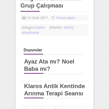
Grup Çalışması
14 Ocak 2011
Yorum yapın
Kategori:
Galeri
Etiketler:
ADİGE
,
etnodrama
Duyurular
Ayaz Ata mı? Noel
Baba mı?
Klaros Antik Kentinde
Arınma Terapi Seansı