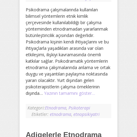
Psikodrama çalışmalarında kullanılan
bilimsel yöntemlerin etnik kimlik
çerçevesinde kullanılabildiği bir çalışma
yönteminden etnodramadan yararlanmak
bütünleştiricilik açısından değerlidir.
Psikodrama kişinin kendi ihtiyaçlarını ve bu
ihtiyaçlarla yaşadıkları arasında var olan
etkileşimi, ilişkiyi kavramasında önemli
katkılar sağlar. Psikodramatik yöntemlerin
etnodrama çalışmalarında anlama ve ortak
duygu ve yaşantıları paylaşma noktasında
yararı olacaktır. Yurt dışından gelen
psikoterapistlerin çalışma örneklerinin
dışında…
Yazının tamamını göster…
Kategori:
Etnodrama
,
Psikoterapi
Etiketler:
etnodrama
,
etnopsikiyatri
Adigelerle Etnodrama